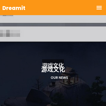
游戏文化
首页
OUR NEWS