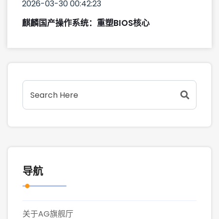
2026-03-30 00:42:23
麒麟国产操作系统：重塑BIOS核心
导航
关于AG旗舰厅