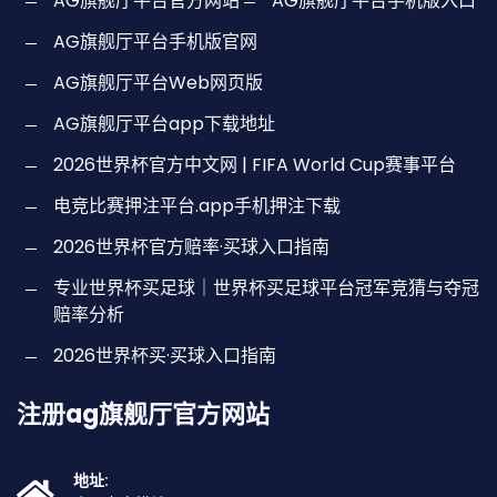
AG旗舰厅平台官方网站
AG旗舰厅平台手机版入口
AG旗舰厅平台手机版官网
AG旗舰厅平台Web网页版
AG旗舰厅平台app下载地址
2026世界杯官方中文网 | FIFA World Cup赛事平台
电竞比赛押注平台.app手机押注下载
2026世界杯官方赔率·买球入口指南
专业世界杯买足球｜世界杯买足球平台冠军竞猜与夺冠
赔率分析
2026世界杯买·买球入口指南
注册ag旗舰厅官方网站
地址: