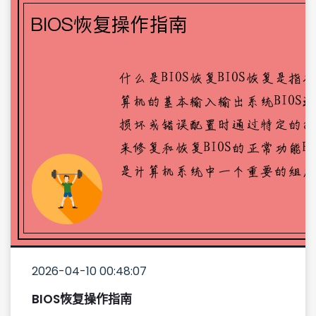
2026-04-10 00:48:07
BIOS恢复操作指南