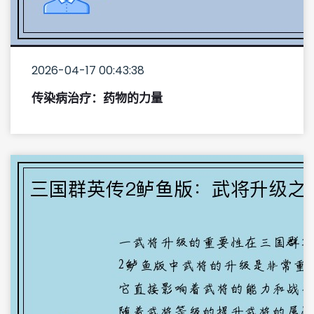
2026-04-17 00:43:38
传染病治疗：药物的力量