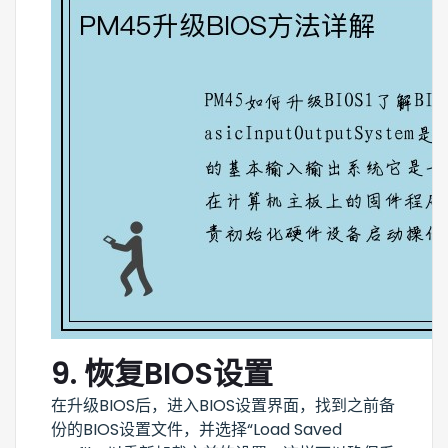
9. 恢复BIOS设置
在升级BIOS后，进入BIOS设置界面，找到之前备
份的BIOS设置文件，并选择“Load Saved