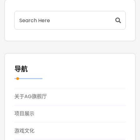
导航
关于AG旗舰厅
项目展示
游戏文化