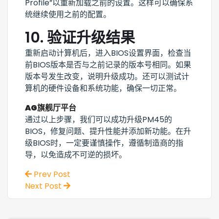
Profile”以重新加载之前的设置。这样可以确保系
统继续使用之前的配置。
10. 验证升级结果
重新启动计算机后，进入BIOS设置界面，检查当
前BIOS版本是否与之前记录的版本号相同。如果
版本号发生改变，说明升级成功。还可以测试计
算机的硬件设备和系统功能，确保一切正常。
AG旗舰厅平台
通过以上步骤，我们可以成功升级PM45的
BIOS，修复问题、提升性能并添加新功能。在升
级BIOS时，一定要谨慎操作，遵循制造商的指
导，以免造成不可逆的损坏。
Prev Post
Next Post