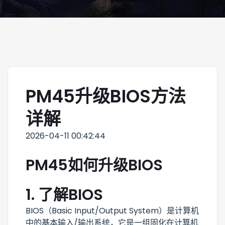
PM45升级BIOS方法
详解
2026-04-11 00:42:44
PM45如何升级BIOS
1. 了解BIOS
BIOS（Basic Input/Output System）是计算机
中的基本输入/输出系统，它是一组固化在计算机