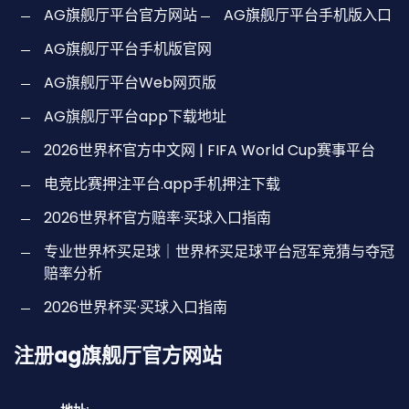
AG旗舰厅平台官方网站
AG旗舰厅平台手机版入口
AG旗舰厅平台手机版官网
AG旗舰厅平台Web网页版
AG旗舰厅平台app下载地址
2026世界杯官方中文网 | FIFA World Cup赛事平台
电竞比赛押注平台.app手机押注下载
2026世界杯官方赔率·买球入口指南
专业世界杯买足球｜世界杯买足球平台冠军竞猜与夺冠
赔率分析
2026世界杯买·买球入口指南
注册ag旗舰厅官方网站