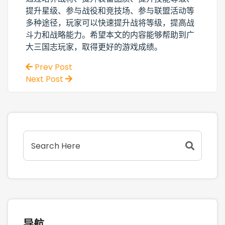
提升星级、参与战役和竞技场、参与联盟活动等
多种途径，玩家可以快速提升战将等级，提高战
斗力和战略能力。希望本文的内容能够帮助到广
大三国志玩家，取得更好的游戏成绩。
Prev Post
Next Post
导航