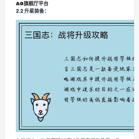
AG旗舰厅平台
2.2 升星装备：