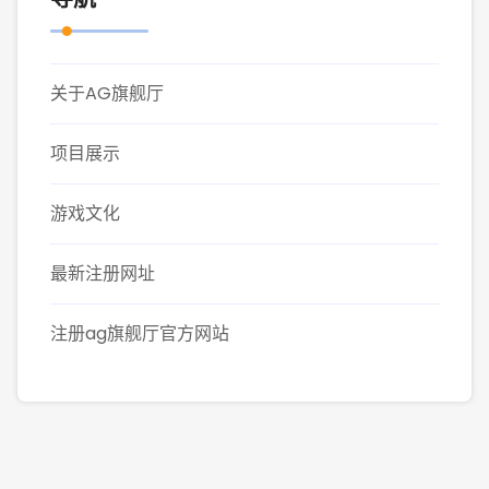
关于AG旗舰厅
项目展示
游戏文化
最新注册网址
注册ag旗舰厅官方网站