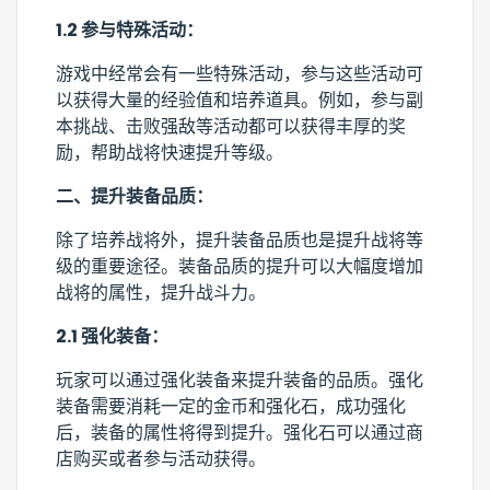
1.2 参与特殊活动：
游戏中经常会有一些特殊活动，参与这些活动可
以获得大量的经验值和培养道具。例如，参与副
本挑战、击败强敌等活动都可以获得丰厚的奖
励，帮助战将快速提升等级。
二、提升装备品质：
除了培养战将外，提升装备品质也是提升战将等
级的重要途径。装备品质的提升可以大幅度增加
战将的属性，提升战斗力。
2.1 强化装备：
玩家可以通过强化装备来提升装备的品质。强化
装备需要消耗一定的金币和强化石，成功强化
后，装备的属性将得到提升。强化石可以通过商
店购买或者参与活动获得。