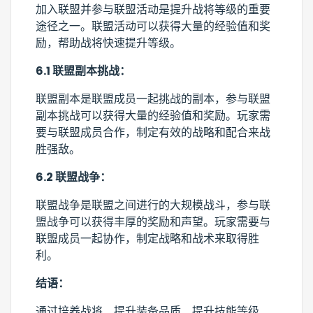
加入联盟并参与联盟活动是提升战将等级的重要
途径之一。联盟活动可以获得大量的经验值和奖
励，帮助战将快速提升等级。
6.1 联盟副本挑战：
联盟副本是联盟成员一起挑战的副本，参与联盟
副本挑战可以获得大量的经验值和奖励。玩家需
要与联盟成员合作，制定有效的战略和配合来战
胜强敌。
6.2 联盟战争：
联盟战争是联盟之间进行的大规模战斗，参与联
盟战争可以获得丰厚的奖励和声望。玩家需要与
联盟成员一起协作，制定战略和战术来取得胜
利。
结语：
通过培养战将、提升装备品质、提升技能等级、