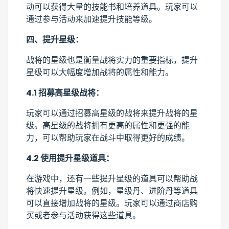
动可以获得大量的技能书和培养道具。玩家可以
通过参与活动来加速提升技能等级。
四、提升星级：
战将的星级也是衡量战将实力的重要指标，提升
星级可以大幅度增加战将的属性和能力。
4.1 招募高星级战将：
玩家可以通过招募高星级的战将来提升战将的星
级。高星级的战将拥有更高的属性和更强的能
力，可以帮助玩家在战斗中取得更好的成绩。
4.2 使用提升星级道具：
在游戏中，还有一些提升星级的道具可以帮助战
将快速提升星级。例如，星级丹、进阶丹等道具
可以直接增加战将的星级。玩家可以通过商店购
买或者参与活动获得这些道具。