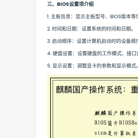
三、BIOS设置项介绍
1. 主板信息：显示主板型号、BIOS版本
2. 时间和日期：设置系统的时间和日期。
3. 启动顺序：设置计算机启动时的设备顺
4. 硬盘设置：设置硬盘的工作模式、接口
5. 显示设置：调整显卡的参数和显示模式