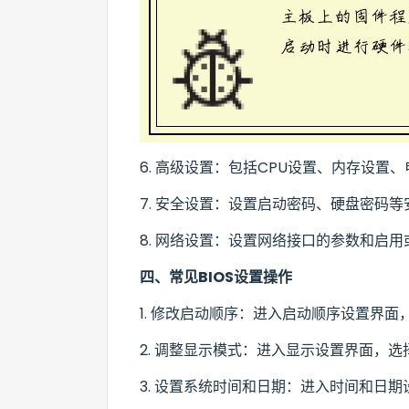
6. 高级设置：包括CPU设置、内存设置
7. 安全设置：设置启动密码、硬盘密码
8. 网络设置：设置网络接口的参数和启
四、常见BIOS设置操作
1. 修改启动顺序：进入启动顺序设置界
2. 调整显示模式：进入显示设置界面，
3. 设置系统时间和日期：进入时间和日