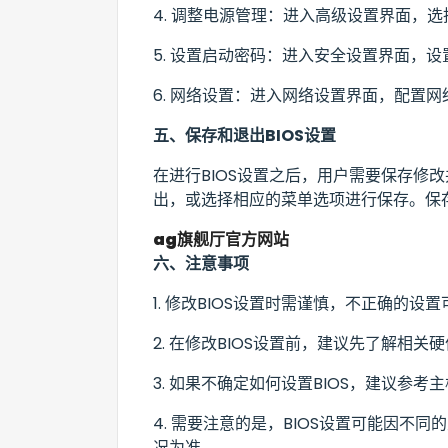
4. 调整电源管理：进入高级设置界面，
5. 设置启动密码：进入安全设置界面，
6. 网络设置：进入网络设置界面，配置网
五、保存和退出BIOS设置
在进行BIOS设置之后，用户需要保存修改
出，或选择相应的菜单选项进行保存。保存
ag旗舰厅官方网站
六、注意事项
1. 修改BIOS设置时需谨慎，不正确的
2. 在修改BIOS设置前，建议先了解相
3. 如果不确定如何设置BIOS，建议参
4. 需要注意的是，BIOS设置可能因不
况为准。