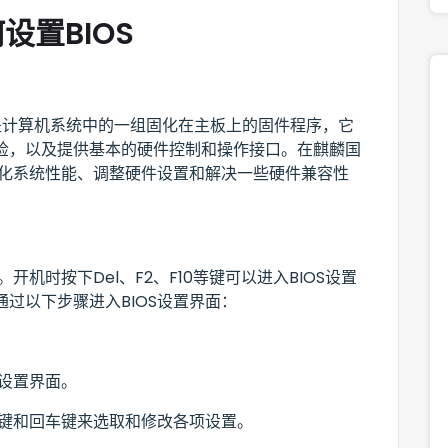
置BIOS
System）是计算机系统中的一组固化在主板上的固件程序，它
检，以及提供基本的硬件控制和操作接口。在麒麟国
优化系统性能、调整硬件设置和解决一些硬件兼容性
开机时按下Del、F2、F10等键可以进入BIOS设置
过以下步骤进入BIOS设置界面：
S设置界面。
方向键和回车键来选取和修改各项设置。