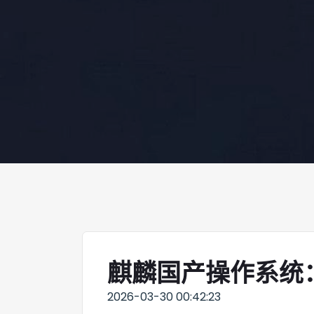
麒麟国产操作系统：
2026-03-30 00:42:23