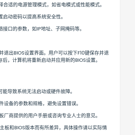
选择合适的电源管理模式，如省电模式或性能模式。
设置启动密码以提高系统安全性。
络接口的参数，如IP地址、子网掩码等。
并退出BIOS设置界面。用户可以按下F10键保存并退
后，计算机将重新启动并应用新的BIOS设置。
设置可能导致系统无法启动或硬件故障。
关硬件设备的参数和规格，避免设置错误。
考主板厂商提供的用户手册或咨询专业人士的意见。
同的主板和BIOS版本而有所差异，具体操作请以实际情