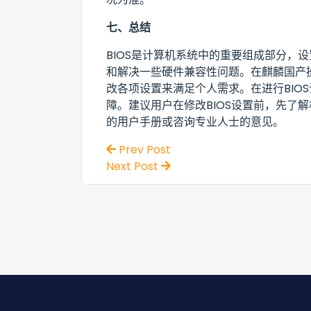
七、总结
BIOS是计算机系统中的重要组成部分，设
和解决一些硬件兼容性问题。在麒麟国产操
改各项设置来满足个人需求。在进行BIO
障。建议用户在修改BIOS设置前，先了
的用户手册或咨询专业人士的意见。
Prev Post
Next Post